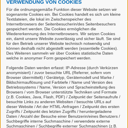
VERWENDUNG VON COOKIES
P
Für die ordnungsgemäße Funktion dieser Website setzen wir
sogenannte Cookies ein. Bei Cookies handelt es sich um kleine
Parken/Parkverstöße (Stadt Celle)
Textdateien, die lokal im Zwischenspeicher des
Internetbrowsers der Seitenbesucherin/des Seitenbesuchers
gespeichert werden. Die Cookies ermöglichen die
Parkerleichterungen, besondere Gruppen
Wiedererkennung des Internetbrowsers. Wir setzen Cookies
schwerbehinderter Menschen, Gestattung (Stadt
ein, damit unsere Website zuverlässig und sicher läuft. Sie sind
für den Betrieb unserer Website technisch notwendig und
Celle)
können deshalb nicht abgestellt werden (essentielle Cookies).
Des Weiteren sammeln wir über Cookies statistische Daten
Parkerleichterungen, schwerbehinderte Menschen
welche in anonymer Form gespeichert werden.
mit außergewöhnlicher Gehbehinderung und Blinde,
Folgende Daten werden erfasst: IP-Adresse (durch Verkürzen
Gestattung (Stadt Celle)
anonymisiert) / zuvor besuchte URL (Referrer, sofern vom
Browser übermittelt) / Gerätetyp, Gerätemodell und Marke /
Bildschirmauflösung und Farbtiefe / Name und Version des
Betriebssystems / Name, Version und Spracheinstellung des
V
Browsers / vom Browser unterstützte Techniken und Formate
(z.B. Cookies, Java, Flash, PDF) / Zeitpunkt der Seitenaufrufe /
Verkehrsüberwachung (Stadt Celle)
besuchte Links zu anderen Websiten / besuchte URLs auf
dieser Website / Art der HTML-Anfragen / Zeitpunkt des ersten
Zugriffs / Zeitpunkt des letzten Zugriffs / heruntergeladene
Daten / Anzahl der Besuche einer Benutzerin/eines Benutzers /
Z
Suchbegriffe interne Suchmaschine / verwendete externe
Suchmaschinen / Suchbegriffe externer Suchmaschinen (z.B.