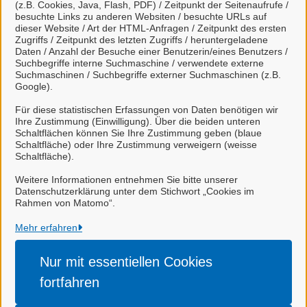
(z.B. Cookies, Java, Flash, PDF) / Zeitpunkt der Seitenaufrufe /
besuchte Links zu anderen Websiten / besuchte URLs auf
Sachbearbeiter/-in
dieser Website / Art der HTML-Anfragen / Zeitpunkt des ersten
Frau Handke
Zugriffs / Zeitpunkt des letzten Zugriffs / heruntergeladene
Daten / Anzahl der Besuche einer Benutzerin/eines Benutzers /
Suchbegriffe interne Suchmaschine / verwendete externe
Suchmaschinen / Suchbegriffe externer Suchmaschinen (z.B.
Google).
Sachbearbeiter/-in
Herr de Nitto
Für diese statistischen Erfassungen von Daten benötigen wir
Ihre Zustimmung (Einwilligung). Über die beiden unteren
Schaltflächen können Sie Ihre Zustimmung geben (blaue
Schaltfläche) oder Ihre Zustimmung verweigern (weisse
Schaltfläche).
Stadt Celle
Weitere Informationen entnehmen Sie bitte unserer
Datenschutzerklärung unter dem Stichwort „Cookies im
Rahmen von Matomo“.
Alle Rechte vorbehalten
Mehr erfahren
Nur mit essentiellen
Cookies
Impressum
fortfahren
Datenschutzerklärung