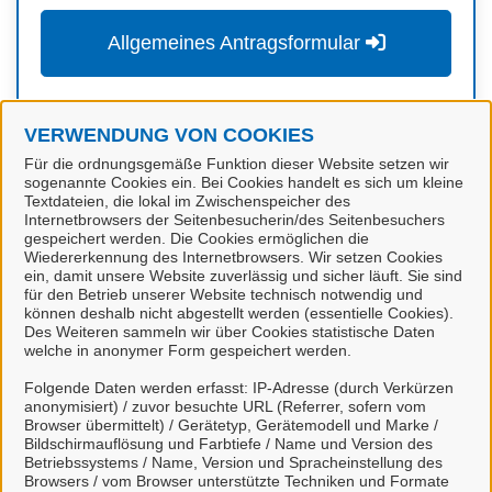
Allgemeines Antragsformular
Für mit
markierte Onlinedienste müssen Sie sich
VERWENDUNG VON COOKIES
in unserem Portal anmelden. Falls Sie noch keinen
Login besitzen, können Sie sich schnell und einfach
Für die ordnungsgemäße Funktion dieser Website setzen wir
sogenannte Cookies ein. Bei Cookies handelt es sich um kleine
hier
registrieren.
Textdateien, die lokal im Zwischenspeicher des
Internetbrowsers der Seitenbesucherin/des Seitenbesuchers
gespeichert werden. Die Cookies ermöglichen die
Wiedererkennung des Internetbrowsers. Wir setzen Cookies
ein, damit unsere Website zuverlässig und sicher läuft. Sie sind
Kontakt
für den Betrieb unserer Website technisch notwendig und
können deshalb nicht abgestellt werden (essentielle Cookies).
Des Weiteren sammeln wir über Cookies statistische Daten
welche in anonymer Form gespeichert werden.
Allgemeine Ordnung
Folgende Daten werden erfasst: IP-Adresse (durch Verkürzen
anonymisiert) / zuvor besuchte URL (Referrer, sofern vom
Browser übermittelt) / Gerätetyp, Gerätemodell und Marke /
Bildschirmauflösung und Farbtiefe / Name und Version des
Betriebssystems / Name, Version und Spracheinstellung des
Kontaktpersonen
Browsers / vom Browser unterstützte Techniken und Formate