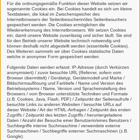
Für die ordnungsgemäße Funktion dieser Website setzen wir
Welche Fristen muss ich beachten?
sogenannte Cookies ein. Bei Cookies handelt es sich um kleine
Textdateien, die lokal im Zwischenspeicher des
Bearbeitungsdauer
Internetbrowsers der Seitenbesucherin/des Seitenbesuchers
gespeichert werden. Die Cookies ermöglichen die
Wiedererkennung des Internetbrowsers. Wir setzen Cookies
Rechtsgrundlage
ein, damit unsere Website zuverlässig und sicher läuft. Sie sind
für den Betrieb unserer Website technisch notwendig und
Anträge / Formulare
können deshalb nicht abgestellt werden (essentielle Cookies).
Des Weiteren sammeln wir über Cookies statistische Daten
welche in anonymer Form gespeichert werden.
Folgende Daten werden erfasst: IP-Adresse (durch Verkürzen
Kontakt
anonymisiert) / zuvor besuchte URL (Referrer, sofern vom
Browser übermittelt) / Gerätetyp, Gerätemodell und Marke /
Bildschirmauflösung und Farbtiefe / Name und Version des
Betriebssystems / Name, Version und Spracheinstellung des
Bürgerbüro
Browsers / vom Browser unterstützte Techniken und Formate
(z.B. Cookies, Java, Flash, PDF) / Zeitpunkt der Seitenaufrufe /
besuchte Links zu anderen Websiten / besuchte URLs auf
dieser Website / Art der HTML-Anfragen / Zeitpunkt des ersten
Kontaktpersonen
Zugriffs / Zeitpunkt des letzten Zugriffs / heruntergeladene
Daten / Anzahl der Besuche einer Benutzerin/eines Benutzers /
Suchbegriffe interne Suchmaschine / verwendete externe
Suchmaschinen / Suchbegriffe externer Suchmaschinen (z.B.
Sachbearbeiter/-in
Google).
Bürgerbüro