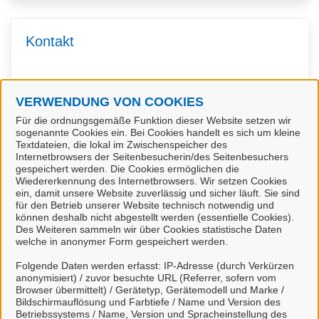
Kontakt
Allgemeine Ordnung
VERWENDUNG VON COOKIES
Für die ordnungsgemäße Funktion dieser Website setzen wir
sogenannte Cookies ein. Bei Cookies handelt es sich um kleine
Textdateien, die lokal im Zwischenspeicher des
Kontaktpersonen
Internetbrowsers der Seitenbesucherin/des Seitenbesuchers
gespeichert werden. Die Cookies ermöglichen die
Wiedererkennung des Internetbrowsers. Wir setzen Cookies
ein, damit unsere Website zuverlässig und sicher läuft. Sie sind
Sachbearbeiter/-in
für den Betrieb unserer Website technisch notwendig und
Frau Lohpens
können deshalb nicht abgestellt werden (essentielle Cookies).
Des Weiteren sammeln wir über Cookies statistische Daten
welche in anonymer Form gespeichert werden.
Folgende Daten werden erfasst: IP-Adresse (durch Verkürzen
Verwandte Dienstleistungen
anonymisiert) / zuvor besuchte URL (Referrer, sofern vom
Browser übermittelt) / Gerätetyp, Gerätemodell und Marke /
Bildschirmauflösung und Farbtiefe / Name und Version des
Betriebssystems / Name, Version und Spracheinstellung des
Pfandleihgewerbe - Erlaubnis