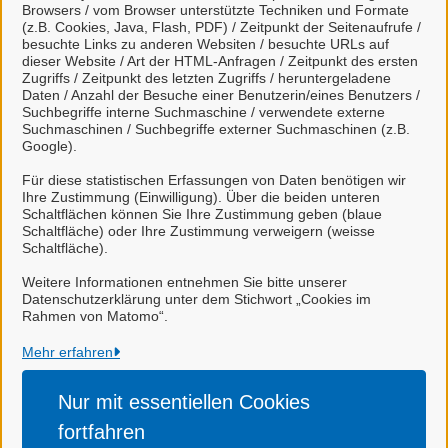
Browsers / vom Browser unterstützte Techniken und Formate
beantragen
(z.B. Cookies, Java, Flash, PDF) / Zeitpunkt der Seitenaufrufe /
besuchte Links zu anderen Websiten / besuchte URLs auf
dieser Website / Art der HTML-Anfragen / Zeitpunkt des ersten
Zugriffs / Zeitpunkt des letzten Zugriffs / heruntergeladene
Daten / Anzahl der Besuche einer Benutzerin/eines Benutzers /
Ablieferungsfrist für Überschüsse
Suchbegriffe interne Suchmaschine / verwendete externe
Suchmaschinen / Suchbegriffe externer Suchmaschinen (z.B.
aus der Pfandverwertung im
Google).
Pfandleihgewerbe: Verlängerung
Für diese statistischen Erfassungen von Daten benötigen wir
Ihre Zustimmung (Einwilligung). Über die beiden unteren
Schaltflächen können Sie Ihre Zustimmung geben (blaue
Schaltfläche) oder Ihre Zustimmung verweigern (weisse
Schaltfläche).
Stadt Celle
Weitere Informationen entnehmen Sie bitte unserer
Datenschutzerklärung unter dem Stichwort „Cookies im
Rahmen von Matomo“.
Alle Rechte vorbehalten
Mehr erfahren
Nur mit essentiellen
Cookies
Impressum
fortfahren
Datenschutzerklärung