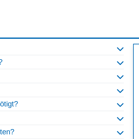
?
ötigt?
hten?