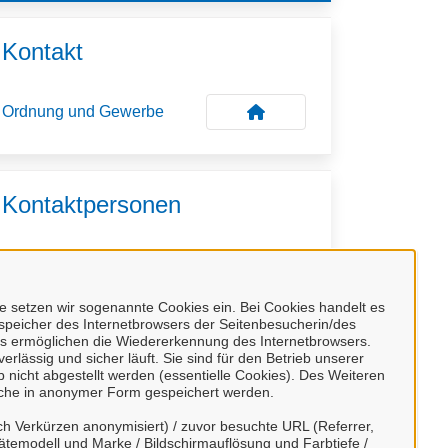
Kontakt
Ordnung und Gewerbe
Kontaktpersonen
Sachbearbeiter/-in
Herr de Nitto
 setzen wir sogenannte Cookies ein. Bei Cookies handelt es
nspeicher des Internetbrowsers der Seitenbesucherin/des
s ermöglichen die Wiedererkennung des Internetbrowsers.
Sachbearbeiter/-in
rlässig und sicher läuft. Sie sind für den Betrieb unserer
Frau Handke
nicht abgestellt werden (essentielle Cookies). Des Weiteren
lche in anonymer Form gespeichert werden.
h Verkürzen anonymisiert) / zuvor besuchte URL (Referrer,
ätemodell und Marke / Bildschirmauflösung und Farbtiefe /