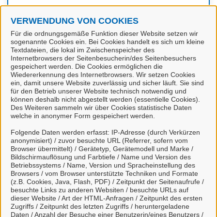
Für mit
markierte Onlinedienste müssen Sie sich
VERWENDUNG VON COOKIES
in unserem Portal anmelden. Falls Sie noch keinen
Login besitzen, können Sie sich schnell und einfach
Für die ordnungsgemäße Funktion dieser Website setzen wir
sogenannte Cookies ein. Bei Cookies handelt es sich um kleine
hier
registrieren.
Textdateien, die lokal im Zwischenspeicher des
Internetbrowsers der Seitenbesucherin/des Seitenbesuchers
gespeichert werden. Die Cookies ermöglichen die
Wiedererkennung des Internetbrowsers. Wir setzen Cookies
ein, damit unsere Website zuverlässig und sicher läuft. Sie sind
Kontakt
für den Betrieb unserer Website technisch notwendig und
können deshalb nicht abgestellt werden (essentielle Cookies).
Des Weiteren sammeln wir über Cookies statistische Daten
welche in anonymer Form gespeichert werden.
Allgemeine Ordnung
Folgende Daten werden erfasst: IP-Adresse (durch Verkürzen
anonymisiert) / zuvor besuchte URL (Referrer, sofern vom
Browser übermittelt) / Gerätetyp, Gerätemodell und Marke /
Bildschirmauflösung und Farbtiefe / Name und Version des
Betriebssystems / Name, Version und Spracheinstellung des
Kontaktpersonen
Browsers / vom Browser unterstützte Techniken und Formate
(z.B. Cookies, Java, Flash, PDF) / Zeitpunkt der Seitenaufrufe /
besuchte Links zu anderen Websiten / besuchte URLs auf
Sachbearbeiter/-in
dieser Website / Art der HTML-Anfragen / Zeitpunkt des ersten
Frau Handke
Zugriffs / Zeitpunkt des letzten Zugriffs / heruntergeladene
Daten / Anzahl der Besuche einer Benutzerin/eines Benutzers /