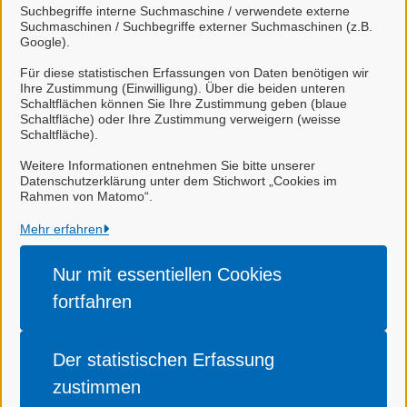
Suchbegriffe interne Suchmaschine / verwendete externe
Suchmaschinen / Suchbegriffe externer Suchmaschinen (z.B.
Google).
Sachbearbeiter/-in
Herr de Nitto
Für diese statistischen Erfassungen von Daten benötigen wir
Ihre Zustimmung (Einwilligung). Über die beiden unteren
Schaltflächen können Sie Ihre Zustimmung geben (blaue
Schaltfläche) oder Ihre Zustimmung verweigern (weisse
Schaltfläche).
Stadt Celle
Weitere Informationen entnehmen Sie bitte unserer
Datenschutzerklärung unter dem Stichwort „Cookies im
Rahmen von Matomo“.
Alle Rechte vorbehalten
Mehr erfahren
Nur mit essentiellen
Cookies
Impressum
fortfahren
Datenschutzerklärung
Barrierefreiheit
Der statistischen
Erfassung
Cookie-Einstellungen
zustimmen