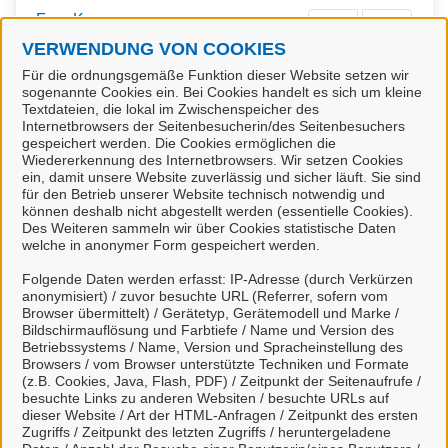
Frau Kares
VERWENDUNG VON COOKIES
Für die ordnungsgemäße Funktion dieser Website setzen wir
sogenannte Cookies ein. Bei Cookies handelt es sich um kleine
Textdateien, die lokal im Zwischenspeicher des
Frau Reiß
Internetbrowsers der Seitenbesucherin/des Seitenbesuchers
gespeichert werden. Die Cookies ermöglichen die
Wiedererkennung des Internetbrowsers. Wir setzen Cookies
ein, damit unsere Website zuverlässig und sicher läuft. Sie sind
für den Betrieb unserer Website technisch notwendig und
Frau Wohlers
können deshalb nicht abgestellt werden (essentielle Cookies).
Des Weiteren sammeln wir über Cookies statistische Daten
welche in anonymer Form gespeichert werden.
Folgende Daten werden erfasst: IP-Adresse (durch Verkürzen
anonymisiert) / zuvor besuchte URL (Referrer, sofern vom
Frau Dreher
Browser übermittelt) / Gerätetyp, Gerätemodell und Marke /
Bildschirmauflösung und Farbtiefe / Name und Version des
Betriebssystems / Name, Version und Spracheinstellung des
Browsers / vom Browser unterstützte Techniken und Formate
(z.B. Cookies, Java, Flash, PDF) / Zeitpunkt der Seitenaufrufe /
besuchte Links zu anderen Websiten / besuchte URLs auf
Frau Lippmann
dieser Website / Art der HTML-Anfragen / Zeitpunkt des ersten
Zugriffs / Zeitpunkt des letzten Zugriffs / heruntergeladene