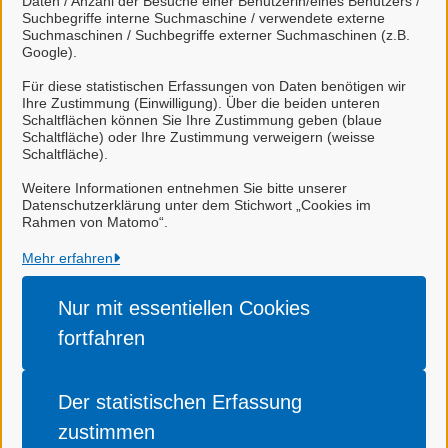
Daten / Anzahl der Besuche einer Benutzerin/eines Benutzers /
Suchbegriffe interne Suchmaschine / verwendete externe
Suchmaschinen / Suchbegriffe externer Suchmaschinen (z.B.
Frau Rippin
Google).
Für diese statistischen Erfassungen von Daten benötigen wir
Ihre Zustimmung (Einwilligung). Über die beiden unteren
Schaltflächen können Sie Ihre Zustimmung geben (blaue
Schaltfläche) oder Ihre Zustimmung verweigern (weisse
Schaltfläche).
Stadt Celle
Weitere Informationen entnehmen Sie bitte unserer
Datenschutzerklärung unter dem Stichwort „Cookies im
Rahmen von Matomo“.
Alle Rechte vorbehalten
Mehr erfahren
Nur mit essentiellen
Cookies
Impressum
fortfahren
Datenschutzerklärung
Barrierefreiheit
Der statistischen
Erfassung
Cookie-Einstellungen
zustimmen