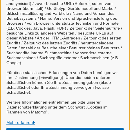
Kontakt
anonymisiert) / zuvor besuchte URL (Referrer, sofern vom
Browser übermittelt) / Gerätetyp, Gerätemodell und Marke /
Bildschirmauflösung und Farbtiefe / Name und Version des
Betriebssystems / Name, Version und Spracheinstellung des
Allgemeine Ordnung
Browsers / vom Browser unterstützte Techniken und Formate
(z.B. Cookies, Java, Flash, PDF) / Zeitpunkt der Seitenaufrufe /
besuchte Links zu anderen Websiten / besuchte URLs auf
dieser Website / Art der HTML-Anfragen / Zeitpunkt des ersten
Zugriffs / Zeitpunkt des letzten Zugriffs / heruntergeladene
Kontaktpersonen
Daten / Anzahl der Besuche einer Benutzerin/eines Benutzers /
Suchbegriffe interne Suchmaschine / verwendete externe
Suchmaschinen / Suchbegriffe externer Suchmaschinen (z.B.
Google).
Sachbearbeiter/-in
Frau Fröhlich
Für diese statistischen Erfassungen von Daten benötigen wir
Ihre Zustimmung (Einwilligung). Über die beiden unteren
Schaltflächen können Sie Ihre Zustimmung geben (blaue
Schaltfläche) oder Ihre Zustimmung verweigern (weisse
Schaltfläche).
Stadt Celle
Weitere Informationen entnehmen Sie bitte unserer
Datenschutzerklärung unter dem Stichwort „Cookies im
Rahmen von Matomo“.
Alle Rechte vorbehalten
Mehr erfahren