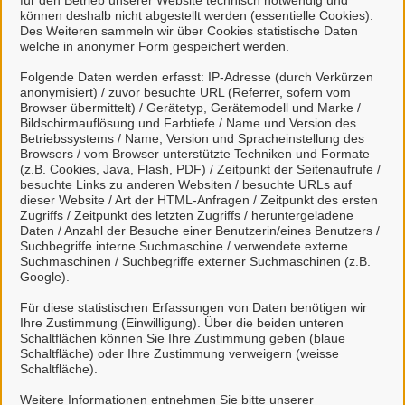
für den Betrieb unserer Website technisch notwendig und
können deshalb nicht abgestellt werden (essentielle Cookies).
Des Weiteren sammeln wir über Cookies statistische Daten
welche in anonymer Form gespeichert werden.
Folgende Daten werden erfasst: IP-Adresse (durch Verkürzen
Kontakt
anonymisiert) / zuvor besuchte URL (Referrer, sofern vom
Browser übermittelt) / Gerätetyp, Gerätemodell und Marke /
Bildschirmauflösung und Farbtiefe / Name und Version des
Betriebssystems / Name, Version und Spracheinstellung des
Bürgerbüro
Browsers / vom Browser unterstützte Techniken und Formate
(z.B. Cookies, Java, Flash, PDF) / Zeitpunkt der Seitenaufrufe /
besuchte Links zu anderen Websiten / besuchte URLs auf
dieser Website / Art der HTML-Anfragen / Zeitpunkt des ersten
Zugriffs / Zeitpunkt des letzten Zugriffs / heruntergeladene
Kontaktpersonen
Daten / Anzahl der Besuche einer Benutzerin/eines Benutzers /
Suchbegriffe interne Suchmaschine / verwendete externe
Suchmaschinen / Suchbegriffe externer Suchmaschinen (z.B.
Google).
Sachbearbeiter/-in
Bürgerbüro
Für diese statistischen Erfassungen von Daten benötigen wir
Ihre Zustimmung (Einwilligung). Über die beiden unteren
Schaltflächen können Sie Ihre Zustimmung geben (blaue
Schaltfläche) oder Ihre Zustimmung verweigern (weisse
Schaltfläche).
Stadt Celle
Weitere Informationen entnehmen Sie bitte unserer