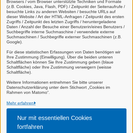
Browsers / vom Browser unterstützte Techniken und Formate
Mi.
08:00
-
13:00
Uhr
(z.B. Cookies, Java, Flash, PDF) / Zeitpunkt der Seitenaufrufe /
besuchte Links zu anderen Websiten / besuchte URLs auf
Do.
08:00
-
17:00
Uhr
dieser Website / Art der HTML-Anfragen / Zeitpunkt des ersten
Fr.
08:00
-
13:00
Uhr
Zugriffs / Zeitpunkt des letzten Zugriffs / heruntergeladene
Daten / Anzahl der Besuche einer Benutzerin/eines Benutzers /
Suchbegriffe interne Suchmaschine / verwendete externe
Dienstleistungen
Suchmaschinen / Suchbegriffe externer Suchmaschinen (z.B.
Google).
Alle zugeordneten Einrichtungen
Für diese statistischen Erfassungen von Daten benötigen wir
Ihre Zustimmung (Einwilligung). Über die beiden unteren
Schaltflächen können Sie Ihre Zustimmung geben (blaue
Schaltfläche) oder Ihre Zustimmung verweigern (weisse
Schaltfläche).
Stadt Celle
Weitere Informationen entnehmen Sie bitte unserer
Datenschutzerklärung unter dem Stichwort „Cookies im
Rahmen von Matomo“.
Alle Rechte vorbehalten
Mehr erfahren
Nur mit essentiellen
Cookies
Impressum
fortfahren
Datenschutzerklärung