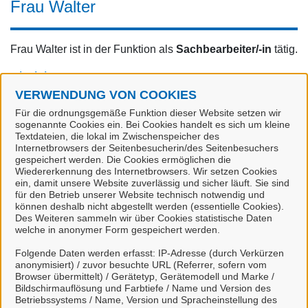
Frau Walter
Frau Walter ist in der Funktion als
Sachbearbeiter/-in
tätig.
Einrichtung
VERWENDUNG VON COOKIES
Stadt Celle
Für die ordnungsgemäße Funktion dieser Website setzen wir
sogenannte Cookies ein. Bei Cookies handelt es sich um kleine
Neues Rathaus
Textdateien, die lokal im Zwischenspeicher des
Am Französischen Garten 1
Internetbrowsers der Seitenbesucherin/des Seitenbesuchers
29221 Celle
gespeichert werden. Die Cookies ermöglichen die
Wiedererkennung des Internetbrowsers. Wir setzen Cookies
ein, damit unsere Website zuverlässig und sicher läuft. Sie sind
Kontakt
für den Betrieb unserer Website technisch notwendig und
können deshalb nicht abgestellt werden (essentielle Cookies).
Des Weiteren sammeln wir über Cookies statistische Daten
Tel.:
05141 12-6615
welche in anonymer Form gespeichert werden.
Servicezeiten
Folgende Daten werden erfasst: IP-Adresse (durch Verkürzen
anonymisiert) / zuvor besuchte URL (Referrer, sofern vom
Browser übermittelt) / Gerätetyp, Gerätemodell und Marke /
Mo.
08:00
-
16:00
Uhr
Bildschirmauflösung und Farbtiefe / Name und Version des
Betriebssystems / Name, Version und Spracheinstellung des
Di.
08:00
-
16:00
Uhr