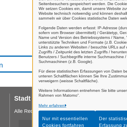
Seitenbesuchers gespeichert werden. Die Cookie
Wir setzen Cookies ein, damit unsere Website zuve
Website technisch notwendig und können deshalb 
sammeln wir über Cookies statistische Daten we
Folgende Daten werden erfasst: IP-Adresse (durc
sofern vom Browser übermittelt) / Gerätetyp, Ger
Name und Version des Betriebssystems / Name, 
unterstützte Techniken und Formate (z.B. Cookies
Links zu anderen Websiten / besuchte URLs auf d
Zugriffs / Zeitpunkt des letzten Zugriffs / herun
Benutzers / Suchbegriffe interne Suchmaschine 
Suchmaschinen (z.B. Google).
n
Für diese statistischen Erfassungen von Daten be
unteren Schaltflächen können Sie Ihre Zustimmu
verweigern (weisse Schaltfläche).
Weitere Informationen entnehmen Sie bitte unse
Rahmen von Matomo“.
Stadt Celle
I
Mehr erfahren
Da
Alle Rechte vorbehalten
Nur mit essentiellen
Der statisti
Ba
Cookies fortfahren
Erfassung 