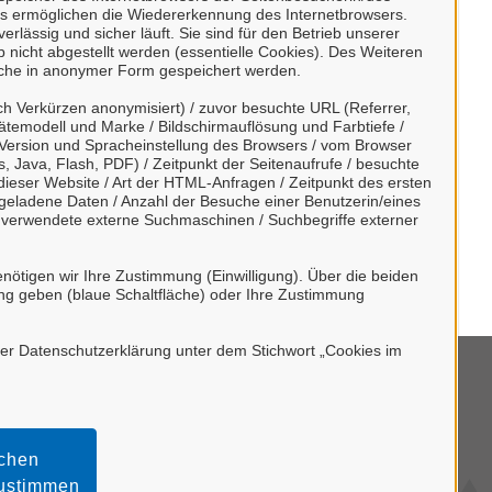
s ermöglichen die Wiedererkennung des Internetbrowsers.
rlässig und sicher läuft. Sie sind für den Betrieb unserer
nicht abgestellt werden (essentielle Cookies). Des Weiteren
lche in anonymer Form gespeichert werden.
h Verkürzen anonymisiert) / zuvor besuchte URL (Referrer,
ätemodell und Marke / Bildschirmauflösung und Farbtiefe /
Version und Spracheinstellung des Browsers / vom Browser
, Java, Flash, PDF) / Zeitpunkt der Seitenaufrufe / besuchte
ieser Website / Art der HTML-Anfragen / Zeitpunkt des ersten
tergeladene Daten / Anzahl der Besuche einer Benutzerin/eines
/ verwendete externe Suchmaschinen / Suchbegriffe externer
nötigen wir Ihre Zustimmung (Einwilligung). Über die beiden
ng geben (blaue Schaltfläche) oder Ihre Zustimmung
rer Datenschutzerklärung unter dem Stichwort „Cookies im
mpressum
tenschutzerklärung
schen
rrierefreiheit
zustimmen