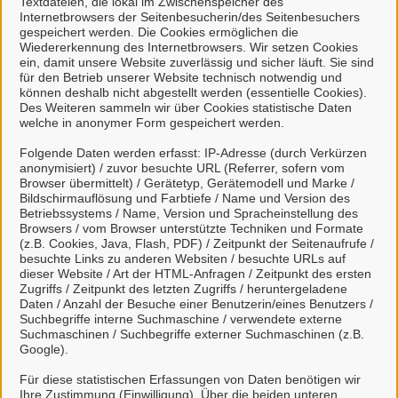
Textdateien, die lokal im Zwischenspeicher des
Internetbrowsers der Seitenbesucherin/des Seitenbesuchers
kann
gespeichert werden. Die Cookies ermöglichen die
natürliche Personen, die beruflich oder
Wiedererkennung des Internetbrowsers. Wir setzen Cookies
gewerblich tätig sind.
ein, damit unsere Website zuverlässig und sicher läuft. Sie sind
für den Betrieb unserer Website technisch notwendig und
können deshalb nicht abgestellt werden (essentielle Cookies).
Eine Nutzung ist aber auch durch Behörden im
Des Weiteren sammeln wir über Cookies statistische Daten
Sinne von § 1 Abs. 4 Verwaltungsverfahrensgesetz
welche in anonymer Form gespeichert werden.
(VwVfG) möglich.
Folgende Daten werden erfasst: IP-Adresse (durch Verkürzen
anonymisiert) / zuvor besuchte URL (Referrer, sofern vom
Mit einem Klick auf "Anmelden mit Mein
Browser übermittelt) / Gerätetyp, Gerätemodell und Marke /
Bildschirmauflösung und Farbtiefe / Name und Version des
Unternehmenskonto" haben Sie die
Betriebssystems / Name, Version und Spracheinstellung des
Datenschutzbestimmungen
zur Kenntnis
Browsers / vom Browser unterstützte Techniken und Formate
(z.B. Cookies, Java, Flash, PDF) / Zeitpunkt der Seitenaufrufe /
genommen und willigen der Übermittlung ihrer
besuchte Links zu anderen Websiten / besuchte URLs auf
Daten aus Mein Unternehmenskonto an das
dieser Website / Art der HTML-Anfragen / Zeitpunkt des ersten
Serviceportal Stadt Celle ein.
Zugriffs / Zeitpunkt des letzten Zugriffs / heruntergeladene
Daten / Anzahl der Besuche einer Benutzerin/eines Benutzers /
Suchbegriffe interne Suchmaschine / verwendete externe
Suchmaschinen / Suchbegriffe externer Suchmaschinen (z.B.
So funktioniert´s:
Google).
Für diese statistischen Erfassungen von Daten benötigen wir
Ihre Zustimmung (Einwilligung). Über die beiden unteren