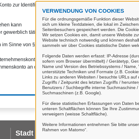
onto zur Identifizierung von Organisationen, insbesondere:
VERWENDUNG VON COOKIES
Für die ordnungsgemäße Funktion dieser Website
sich um kleine Textdateien, die lokal im Zwische
tehen kann
Seitenbesuchers gespeichert werden. Die Cookie
r gewerblich tätig sind.
Wir setzen Cookies ein, damit unsere Website zuve
Website technisch notwendig und können deshalb 
 im Sinne von § 1 Abs. 4 Verwaltungsverfahrensgesetz (VwVfG
sammeln wir über Cookies statistische Daten we
Folgende Daten werden erfasst: IP-Adresse (durc
nternehmenskonto" haben Sie die
Datenschutzbestimmungen
zu
sofern vom Browser übermittelt) / Gerätetyp, Ger
Name und Version des Betriebssystems / Name, 
hmenskonto an das Serviceportal Stadt Celle ein.
unterstützte Techniken und Formate (z.B. Cookies
Links zu anderen Websiten / besuchte URLs auf d
Zugriffs / Zeitpunkt des letzten Zugriffs / herun
Benutzers / Suchbegriffe interne Suchmaschine 
Suchmaschinen (z.B. Google).
Für diese statistischen Erfassungen von Daten be
unteren Schaltflächen können Sie Ihre Zustimmu
verweigern (weisse Schaltfläche).
Weitere Informationen entnehmen Sie bitte unse
Rahmen von Matomo“.
Stadt Celle
I