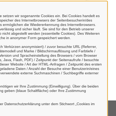
 setzen wir sogenannte Cookies ein. Bei Cookies handelt es
nspeicher des Internetbrowsers der Seitenbesucherin/des
s ermöglichen die Wiedererkennung des Internetbrowsers.
rlässig und sicher läuft. Sie sind für den Betrieb unserer
nicht abgestellt werden (essentielle Cookies). Des Weiteren
) möglich.
lche in anonymer Form gespeichert werden.
h Verkürzen anonymisiert) / zuvor besuchte URL (Referrer,
r Kenntnis genommen und willigen der
ätemodell und Marke / Bildschirmauflösung und Farbtiefe /
Version und Spracheinstellung des Browsers / vom Browser
, Java, Flash, PDF) / Zeitpunkt der Seitenaufrufe / besuchte
ieser Website / Art der HTML-Anfragen / Zeitpunkt des ersten
tergeladene Daten / Anzahl der Besuche einer Benutzerin/eines
/ verwendete externe Suchmaschinen / Suchbegriffe externer
nötigen wir Ihre Zustimmung (Einwilligung). Über die beiden
ng geben (blaue Schaltfläche) oder Ihre Zustimmung
rer Datenschutzerklärung unter dem Stichwort „Cookies im
mpressum