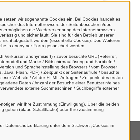
 setzen wir sogenannte Cookies ein. Bei Cookies handelt es
nspeicher des Internetbrowsers der Seitenbesucherin/des
s ermöglichen die Wiedererkennung des Internetbrowsers.
rlässig und sicher läuft. Sie sind für den Betrieb unserer
nicht abgestellt werden (essentielle Cookies). Des Weiteren
) möglich.
lche in anonymer Form gespeichert werden.
h Verkürzen anonymisiert) / zuvor besuchte URL (Referrer,
r Kenntnis genommen und willigen der
ätemodell und Marke / Bildschirmauflösung und Farbtiefe /
Version und Spracheinstellung des Browsers / vom Browser
, Java, Flash, PDF) / Zeitpunkt der Seitenaufrufe / besuchte
ieser Website / Art der HTML-Anfragen / Zeitpunkt des ersten
tergeladene Daten / Anzahl der Besuche einer Benutzerin/eines
/ verwendete externe Suchmaschinen / Suchbegriffe externer
nötigen wir Ihre Zustimmung (Einwilligung). Über die beiden
ng geben (blaue Schaltfläche) oder Ihre Zustimmung
rer Datenschutzerklärung unter dem Stichwort „Cookies im
mpressum