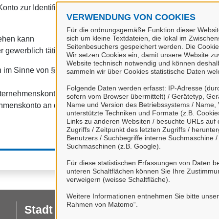
onto zur Identifizierung von Organisationen, insbesondere:
VERWENDUNG VON COOKIES
Für die ordnungsgemäße Funktion dieser Website
sich um kleine Textdateien, die lokal im Zwische
tehen kann
Seitenbesuchers gespeichert werden. Die Cookie
r gewerblich tätig sind.
Wir setzen Cookies ein, damit unsere Website zuve
Website technisch notwendig und können deshalb 
 im Sinne von § 1 Abs. 4 Verwaltungsverfahrensgesetz (VwVfG
sammeln wir über Cookies statistische Daten we
Folgende Daten werden erfasst: IP-Adresse (durc
nternehmenskonto" haben Sie die
Datenschutzbestimmungen
zu
sofern vom Browser übermittelt) / Gerätetyp, Ger
Name und Version des Betriebssystems / Name, 
hmenskonto an das Serviceportal Stadt Celle ein.
unterstützte Techniken und Formate (z.B. Cookies
Links zu anderen Websiten / besuchte URLs auf d
Zugriffs / Zeitpunkt des letzten Zugriffs / herun
Benutzers / Suchbegriffe interne Suchmaschine 
Suchmaschinen (z.B. Google).
Für diese statistischen Erfassungen von Daten be
unteren Schaltflächen können Sie Ihre Zustimmu
verweigern (weisse Schaltfläche).
Weitere Informationen entnehmen Sie bitte unse
Rahmen von Matomo“.
Stadt Celle
I