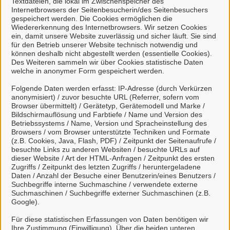
Textdateien, die lokal im Zwischenspeicher des
Internetbrowsers der Seitenbesucherin/des Seitenbesuchers
kann
gespeichert werden. Die Cookies ermöglichen die
natürliche Personen, die beruflich oder
Wiedererkennung des Internetbrowsers. Wir setzen Cookies
gewerblich tätig sind.
ein, damit unsere Website zuverlässig und sicher läuft. Sie sind
für den Betrieb unserer Website technisch notwendig und
können deshalb nicht abgestellt werden (essentielle Cookies).
Eine Nutzung ist aber auch durch Behörden im
Des Weiteren sammeln wir über Cookies statistische Daten
Sinne von § 1 Abs. 4 Verwaltungsverfahrensgesetz
welche in anonymer Form gespeichert werden.
(VwVfG) möglich.
Folgende Daten werden erfasst: IP-Adresse (durch Verkürzen
anonymisiert) / zuvor besuchte URL (Referrer, sofern vom
Mit einem Klick auf "Anmelden mit Mein
Browser übermittelt) / Gerätetyp, Gerätemodell und Marke /
Bildschirmauflösung und Farbtiefe / Name und Version des
Unternehmenskonto" haben Sie die
Betriebssystems / Name, Version und Spracheinstellung des
Datenschutzbestimmungen
zur Kenntnis
Browsers / vom Browser unterstützte Techniken und Formate
(z.B. Cookies, Java, Flash, PDF) / Zeitpunkt der Seitenaufrufe /
genommen und willigen der Übermittlung ihrer
besuchte Links zu anderen Websiten / besuchte URLs auf
Daten aus Mein Unternehmenskonto an das
dieser Website / Art der HTML-Anfragen / Zeitpunkt des ersten
Serviceportal Stadt Celle ein.
Zugriffs / Zeitpunkt des letzten Zugriffs / heruntergeladene
Daten / Anzahl der Besuche einer Benutzerin/eines Benutzers /
Suchbegriffe interne Suchmaschine / verwendete externe
Suchmaschinen / Suchbegriffe externer Suchmaschinen (z.B.
So funktioniert´s:
Google).
Für diese statistischen Erfassungen von Daten benötigen wir
Ihre Zustimmung (Einwilligung). Über die beiden unteren