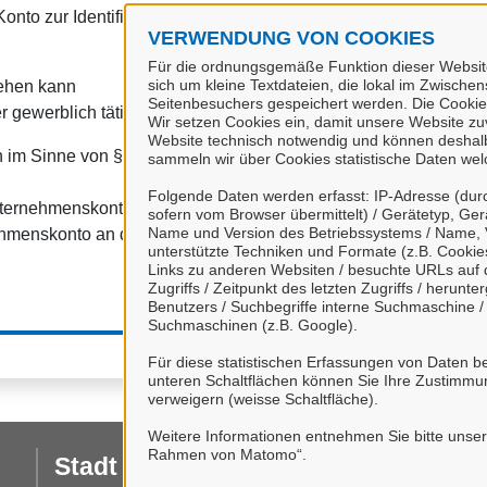
onto zur Identifizierung von Organisationen, insbesondere:
VERWENDUNG VON COOKIES
Für die ordnungsgemäße Funktion dieser Website
sich um kleine Textdateien, die lokal im Zwische
tehen kann
Seitenbesuchers gespeichert werden. Die Cookie
r gewerblich tätig sind.
Wir setzen Cookies ein, damit unsere Website zuve
Website technisch notwendig und können deshalb 
 im Sinne von § 1 Abs. 4 Verwaltungsverfahrensgesetz (VwVfG
sammeln wir über Cookies statistische Daten we
Folgende Daten werden erfasst: IP-Adresse (durc
nternehmenskonto" haben Sie die
Datenschutzbestimmungen
zu
sofern vom Browser übermittelt) / Gerätetyp, Ger
Name und Version des Betriebssystems / Name, 
hmenskonto an das Serviceportal Stadt Celle ein.
unterstützte Techniken und Formate (z.B. Cookies
Links zu anderen Websiten / besuchte URLs auf d
Zugriffs / Zeitpunkt des letzten Zugriffs / herun
Benutzers / Suchbegriffe interne Suchmaschine 
Suchmaschinen (z.B. Google).
Für diese statistischen Erfassungen von Daten be
unteren Schaltflächen können Sie Ihre Zustimmu
verweigern (weisse Schaltfläche).
Weitere Informationen entnehmen Sie bitte unse
Rahmen von Matomo“.
Stadt Celle
I