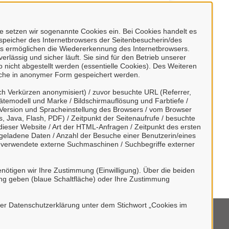
 setzen wir sogenannte Cookies ein. Bei Cookies handelt es
nspeicher des Internetbrowsers der Seitenbesucherin/des
s ermöglichen die Wiedererkennung des Internetbrowsers.
rlässig und sicher läuft. Sie sind für den Betrieb unserer
nicht abgestellt werden (essentielle Cookies). Des Weiteren
) möglich.
lche in anonymer Form gespeichert werden.
h Verkürzen anonymisiert) / zuvor besuchte URL (Referrer,
r Kenntnis genommen und willigen der
ätemodell und Marke / Bildschirmauflösung und Farbtiefe /
Version und Spracheinstellung des Browsers / vom Browser
, Java, Flash, PDF) / Zeitpunkt der Seitenaufrufe / besuchte
ieser Website / Art der HTML-Anfragen / Zeitpunkt des ersten
tergeladene Daten / Anzahl der Besuche einer Benutzerin/eines
/ verwendete externe Suchmaschinen / Suchbegriffe externer
nötigen wir Ihre Zustimmung (Einwilligung). Über die beiden
ng geben (blaue Schaltfläche) oder Ihre Zustimmung
rer Datenschutzerklärung unter dem Stichwort „Cookies im
mpressum