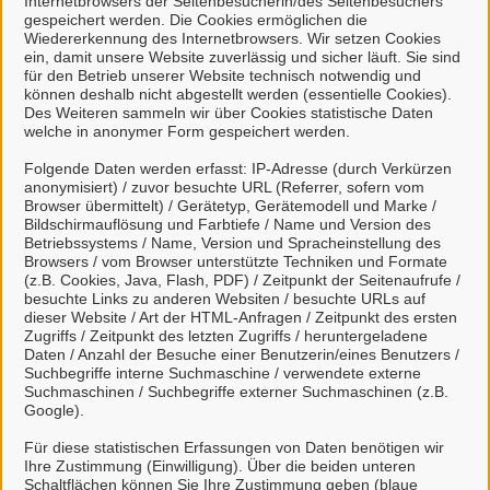
Internetbrowsers der Seitenbesucherin/des Seitenbesuchers
Marvin Dettmer
gespeichert werden. Die Cookies ermöglichen die
Wiedererkennung des Internetbrowsers. Wir setzen Cookies
ein, damit unsere Website zuverlässig und sicher läuft. Sie sind
Einrichtung
für den Betrieb unserer Website technisch notwendig und
können deshalb nicht abgestellt werden (essentielle Cookies).
Des Weiteren sammeln wir über Cookies statistische Daten
welche in anonymer Form gespeichert werden.
Jugendarbeit
Neues Rathaus
Folgende Daten werden erfasst: IP-Adresse (durch Verkürzen
Am Französischen Garten 1
anonymisiert) / zuvor besuchte URL (Referrer, sofern vom
Browser übermittelt) / Gerätetyp, Gerätemodell und Marke /
29221 Celle
Bildschirmauflösung und Farbtiefe / Name und Version des
Betriebssystems / Name, Version und Spracheinstellung des
Kontakt
Browsers / vom Browser unterstützte Techniken und Formate
(z.B. Cookies, Java, Flash, PDF) / Zeitpunkt der Seitenaufrufe /
besuchte Links zu anderen Websiten / besuchte URLs auf
Tel.:
05141 12-5161
dieser Website / Art der HTML-Anfragen / Zeitpunkt des ersten
Zugriffs / Zeitpunkt des letzten Zugriffs / heruntergeladene
E-Mail:
marvin.dettmer@celle.de
Daten / Anzahl der Besuche einer Benutzerin/eines Benutzers /
Suchbegriffe interne Suchmaschine / verwendete externe
Dienstleistungen
Suchmaschinen / Suchbegriffe externer Suchmaschinen (z.B.
Google).
Alle zugeordneten Einrichtungen
Für diese statistischen Erfassungen von Daten benötigen wir
Ihre Zustimmung (Einwilligung). Über die beiden unteren
Schaltflächen können Sie Ihre Zustimmung geben (blaue