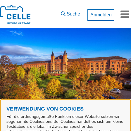
Zum Hauptinhalt springen
Suche
Anmelden
M
VERWENDUNG VON COOKIES
Start
Marvin Dettmer
Für die ordnungsgemäße Funktion dieser Website setzen wir
sogenannte Cookies ein. Bei Cookies handelt es sich um kleine
Textdateien, die lokal im Zwischenspeicher des