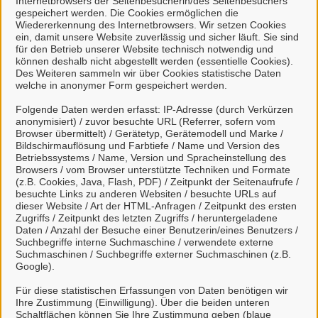
Internetbrowsers der Seitenbesucherin/des Seitenbesuchers
Lea Hiermann
gespeichert werden. Die Cookies ermöglichen die
Wiedererkennung des Internetbrowsers. Wir setzen Cookies
ein, damit unsere Website zuverlässig und sicher läuft. Sie sind
Einrichtung
für den Betrieb unserer Website technisch notwendig und
können deshalb nicht abgestellt werden (essentielle Cookies).
Des Weiteren sammeln wir über Cookies statistische Daten
welche in anonymer Form gespeichert werden.
Jugendarbeit
Neues Rathaus
Folgende Daten werden erfasst: IP-Adresse (durch Verkürzen
Am Französischen Garten 1
anonymisiert) / zuvor besuchte URL (Referrer, sofern vom
Browser übermittelt) / Gerätetyp, Gerätemodell und Marke /
29221 Celle
Bildschirmauflösung und Farbtiefe / Name und Version des
Betriebssystems / Name, Version und Spracheinstellung des
Kontakt
Browsers / vom Browser unterstützte Techniken und Formate
(z.B. Cookies, Java, Flash, PDF) / Zeitpunkt der Seitenaufrufe /
besuchte Links zu anderen Websiten / besuchte URLs auf
Tel.:
05141 125440
dieser Website / Art der HTML-Anfragen / Zeitpunkt des ersten
Zugriffs / Zeitpunkt des letzten Zugriffs / heruntergeladene
E-Mail:
juwi@celle.de
Daten / Anzahl der Besuche einer Benutzerin/eines Benutzers /
Suchbegriffe interne Suchmaschine / verwendete externe
Dienstleistungen
Suchmaschinen / Suchbegriffe externer Suchmaschinen (z.B.
Google).
Alle zugeordneten Einrichtungen
Für diese statistischen Erfassungen von Daten benötigen wir
Ihre Zustimmung (Einwilligung). Über die beiden unteren
Schaltflächen können Sie Ihre Zustimmung geben (blaue