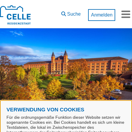
Zum Hauptinhalt springen
Suche
Anmelden
M
VERWENDUNG VON COOKIES
Start
Lea Hiermann
Für die ordnungsgemäße Funktion dieser Website setzen wir
sogenannte Cookies ein. Bei Cookies handelt es sich um kleine
Textdateien, die lokal im Zwischenspeicher des