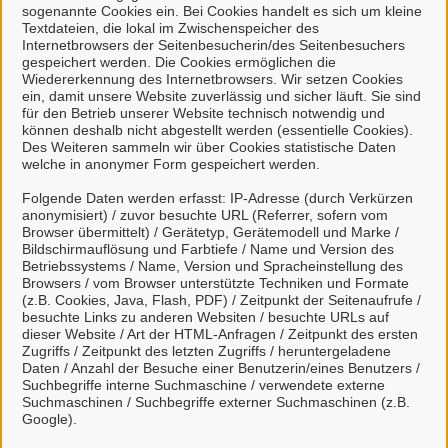
Servicezeiten
sogenannte Cookies ein. Bei Cookies handelt es sich um kleine
Textdateien, die lokal im Zwischenspeicher des
Internetbrowsers der Seitenbesucherin/des Seitenbesuchers
gespeichert werden. Die Cookies ermöglichen die
Bitte beachten Sie, dass für die Wahrnehmung eines
Wiedererkennung des Internetbrowsers. Wir setzen Cookies
Termins im Standesamt derzeit zwingend eine vorherige
ein, damit unsere Website zuverlässig und sicher läuft. Sie sind
Terminvereinbarung erforderlich ist!
für den Betrieb unserer Website technisch notwendig und
können deshalb nicht abgestellt werden (essentielle Cookies).
Bitte vereinbaren Sie den Termin telefonisch mit dem/der
Des Weiteren sammeln wir über Cookies statistische Daten
zuständigen Ansprechpartner/-in.
welche in anonymer Form gespeichert werden.
Folgende Daten werden erfasst: IP-Adresse (durch Verkürzen
Telefonisch sind wir zu folgenden Zeiten erreichbar:
anonymisiert) / zuvor besuchte URL (Referrer, sofern vom
Browser übermittelt) / Gerätetyp, Gerätemodell und Marke /
Bildschirmauflösung und Farbtiefe / Name und Version des
Mo. 09:00 - 12:00 Uhr
Betriebssystems / Name, Version und Spracheinstellung des
Di. 09:00 - 12:00 Uhr
Browsers / vom Browser unterstützte Techniken und Formate
(z.B. Cookies, Java, Flash, PDF) / Zeitpunkt der Seitenaufrufe /
Mi. geschlossen
besuchte Links zu anderen Websiten / besuchte URLs auf
Do. 09:00 - 12:00 Uhr und 14:00 - 16:00 Uhr
dieser Website / Art der HTML-Anfragen / Zeitpunkt des ersten
Fr. 09:00 - 12:00 Uhr
Zugriffs / Zeitpunkt des letzten Zugriffs / heruntergeladene
Daten / Anzahl der Besuche einer Benutzerin/eines Benutzers /
Suchbegriffe interne Suchmaschine / verwendete externe
Dienstleistungen
Suchmaschinen / Suchbegriffe externer Suchmaschinen (z.B.
Google).
Alle zugeordneten Einrichtungen