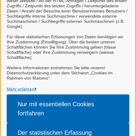
dieser Website / Art der HTML-Anfragen / Zeitpunkt des ersten
Zugriffs / Zeitpunkt des letzten Zugriffs / heruntergeladene
Daten / Anzahl der Besuche einer Benutzerin/eines Benutzers /
Frau Britta Krone
Suchbegriffe interne Suchmaschine / verwendete externe
Suchmaschinen / Suchbegriffe externer Suchmaschinen (z.B.
Google).
Zugehörige Einrichtungen
Für diese statistischen Erfassungen von Daten benötigen wir
Ihre Zustimmung (Einwilligung). Über die beiden unteren
Schaltflächen können Sie Ihre Zustimmung geben (blaue
Schaltfläche) oder Ihre Zustimmung verweigern (weisse
Schaltfläche).
Stadt Celle
Weitere Informationen entnehmen Sie bitte unserer
Datenschutzerklärung unter dem Stichwort „Cookies im
Rahmen von Matomo“.
Alle Rechte vorbehalten
Mehr erfahren
Nur mit essentiellen
Cookies
Impressum
fortfahren
Datenschutzerklärung
Barrierefreiheit
Der statistischen
Erfassung