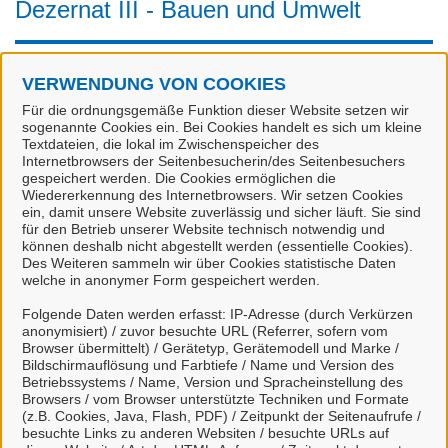
Dezernat III - Bauen und Umwelt
Diese Einrichtung gehört zu
Stadt Celle
.
VERWENDUNG VON COOKIES
Standort
Für die ordnungsgemäße Funktion dieser Website setzen wir
sogenannte Cookies ein. Bei Cookies handelt es sich um kleine
Textdateien, die lokal im Zwischenspeicher des
Neues Rathaus
Internetbrowsers der Seitenbesucherin/des Seitenbesuchers
gespeichert werden. Die Cookies ermöglichen die
Am Französischen Garten 1
Wiedererkennung des Internetbrowsers. Wir setzen Cookies
29221 Celle
ein, damit unsere Website zuverlässig und sicher läuft. Sie sind
für den Betrieb unserer Website technisch notwendig und
Servicezeiten
können deshalb nicht abgestellt werden (essentielle Cookies).
Des Weiteren sammeln wir über Cookies statistische Daten
welche in anonymer Form gespeichert werden.
Mo.
08:00
-
16:00
Uhr
Folgende Daten werden erfasst: IP-Adresse (durch Verkürzen
Di.
08:00
-
16:00
Uhr
anonymisiert) / zuvor besuchte URL (Referrer, sofern vom
Browser übermittelt) / Gerätetyp, Gerätemodell und Marke /
Mi.
08:00
-
13:00
Uhr
Bildschirmauflösung und Farbtiefe / Name und Version des
Do.
08:00
-
17:00
Uhr
Betriebssystems / Name, Version und Spracheinstellung des
Browsers / vom Browser unterstützte Techniken und Formate
Fr.
08:00
-
13:00
Uhr
(z.B. Cookies, Java, Flash, PDF) / Zeitpunkt der Seitenaufrufe /
Kontakt
besuchte Links zu anderen Websiten / besuchte URLs auf