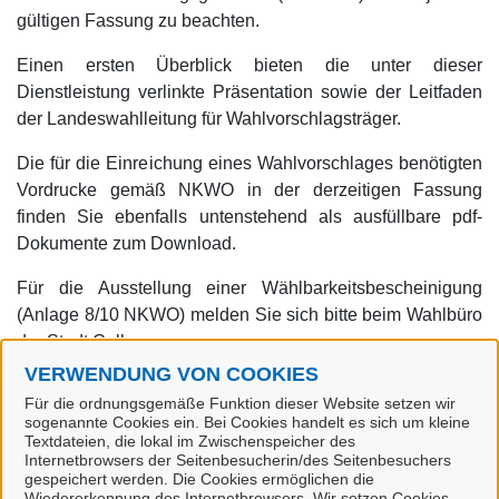
gültigen Fassung zu beachten.
Einen ersten Überblick bieten die unter dieser
Dienstleistung verlinkte Präsentation sowie der Leitfaden
der Landeswahlleitung für Wahlvorschlagsträger.
Die für die Einreichung eines Wahlvorschlages benötigten
Vordrucke gemäß NKWO in der derzeitigen Fassung
finden Sie ebenfalls untenstehend als ausfüllbare pdf-
Dokumente zum Download.
Für die Ausstellung einer Wählbarkeitsbescheinigung
(Anlage 8/10 NKWO) melden Sie sich bitte beim Wahlbüro
der Stadt Celle.
VERWENDUNG VON COOKIES
Sofern für Ihren Wahlvorschlag die Sammlung von
Für die ordnungsgemäße Funktion dieser Website setzen wir
Unterstützungsunterschriften erforderlich ist, erhalten Sie
sogenannte Cookies ein. Bei Cookies handelt es sich um kleine
die entsprechenden Formblätter ebenfalls direkt beim
Textdateien, die lokal im Zwischenspeicher des
Internetbrowsers der Seitenbesucherin/des Seitenbesuchers
Wahlbüro. An Parteien und Wählergruppen können diese
gespeichert werden. Die Cookies ermöglichen die
erst ausgehändigt werden, wenn die
Wiedererkennung des Internetbrowsers. Wir setzen Cookies