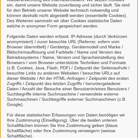
ein, damit unsere Website zuverlässig und sicher läuft. Sie sind
Aufstellungsversammlung erfolgt ist. Dies ist schriftlich zu
für den Betrieb unserer Website technisch notwendig und
versichern.
können deshalb nicht abgestellt werden (essentielle Cookies).
Des Weiteren sammeln wir über Cookies statistische Daten
Für weitere Fragen steht Ihnen das Wahlbüro der Stadt
welche in anonymer Form gespeichert werden.
Celle jederzeit gern unter den angegebenen Kontaktdaten
Folgende Daten werden erfasst: IP-Adresse (durch Verkürzen
zur Verfügung.
anonymisiert) / zuvor besuchte URL (Referrer, sofern vom
Browser übermittelt) / Gerätetyp, Gerätemodell und Marke /
Bildschirmauflösung und Farbtiefe / Name und Version des
Betriebssystems / Name, Version und Spracheinstellung des
Browsers / vom Browser unterstützte Techniken und Formate
Dokumente
(z.B. Cookies, Java, Flash, PDF) / Zeitpunkt der Seitenaufrufe /
besuchte Links zu anderen Websiten / besuchte URLs auf
dieser Website / Art der HTML-Anfragen / Zeitpunkt des ersten
Zugriffs / Zeitpunkt des letzten Zugriffs / heruntergeladene
Kontakt
Daten / Anzahl der Besuche einer Benutzerin/eines Benutzers /
Suchbegriffe interne Suchmaschine / verwendete externe
Suchmaschinen / Suchbegriffe externer Suchmaschinen (z.B.
Google).
Wahlen
Für diese statistischen Erfassungen von Daten benötigen wir
Ihre Zustimmung (Einwilligung). Über die beiden unteren
Schaltflächen können Sie Ihre Zustimmung geben (blaue
Schaltfläche) oder Ihre Zustimmung verweigern (weisse
Schaltfläche).