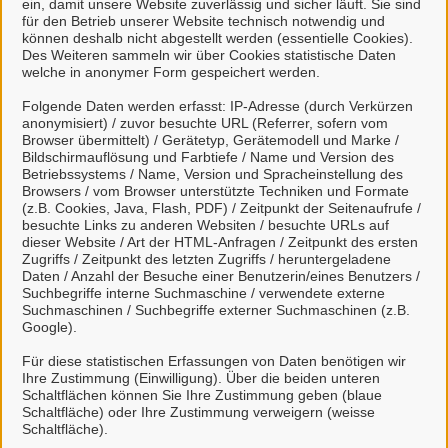
ein, damit unsere Website zuverlässig und sicher läuft. Sie sind
für den Betrieb unserer Website technisch notwendig und
S
können deshalb nicht abgestellt werden (essentielle Cookies).
Des Weiteren sammeln wir über Cookies statistische Daten
Stadtteilmanagement Neustadt-Heese / Stadtteilbüro
welche in anonymer Form gespeichert werden.
Mittendrin (Stadt Celle)
Folgende Daten werden erfasst: IP-Adresse (durch Verkürzen
anonymisiert) / zuvor besuchte URL (Referrer, sofern vom
Browser übermittelt) / Gerätetyp, Gerätemodell und Marke /
U
Bildschirmauflösung und Farbtiefe / Name und Version des
Betriebssystems / Name, Version und Spracheinstellung des
Browsers / vom Browser unterstützte Techniken und Formate
Unterhaltsvorschuss Bewilligung (Landkreis Celle)
(z.B. Cookies, Java, Flash, PDF) / Zeitpunkt der Seitenaufrufe /
besuchte Links zu anderen Websiten / besuchte URLs auf
dieser Website / Art der HTML-Anfragen / Zeitpunkt des ersten
Z
Zugriffs / Zeitpunkt des letzten Zugriffs / heruntergeladene
Daten / Anzahl der Besuche einer Benutzerin/eines Benutzers /
Suchbegriffe interne Suchmaschine / verwendete externe
Zusätzliche Leistungen für Kinder mit Behinderungen
Suchmaschinen / Suchbegriffe externer Suchmaschinen (z.B.
Google).
in Krippen und Kindergärten Bewilligung (Stadt
Celle)
Für diese statistischen Erfassungen von Daten benötigen wir
Ihre Zustimmung (Einwilligung). Über die beiden unteren
Schaltflächen können Sie Ihre Zustimmung geben (blaue
Schaltfläche) oder Ihre Zustimmung verweigern (weisse
Schaltfläche).