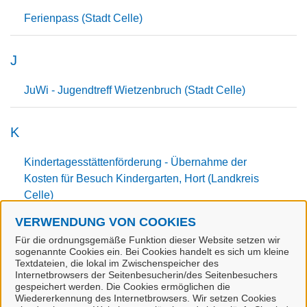
Ferienpass (Stadt Celle)
J
JuWi - Jugendtreff Wietzenbruch (Stadt Celle)
K
Kindertagesstättenförderung - Übernahme der
Kosten für Besuch Kindergarten, Hort (Landkreis
Celle)
VERWENDUNG VON COOKIES
L
Für die ordnungsgemäße Funktion dieser Website setzen wir
sogenannte Cookies ein. Bei Cookies handelt es sich um kleine
Textdateien, die lokal im Zwischenspeicher des
Leseausweis für die Stadtbibliothek Celle
Internetbrowsers der Seitenbesucherin/des Seitenbesuchers
beantragen oder verlängern (Stadt Celle)
gespeichert werden. Die Cookies ermöglichen die
Wiedererkennung des Internetbrowsers. Wir setzen Cookies