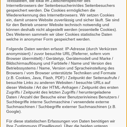
Textdateien, die lokal im Zwischenspeicher des
Internetbrowsers der Seitenbesucherin/des Seitenbesuchers
kann
gespeichert werden. Die Cookies ermöglichen die
natürliche Personen, die beruflich oder
Wiedererkennung des Internetbrowsers. Wir setzen Cookies
gewerblich tätig sind.
ein, damit unsere Website zuverlässig und sicher läuft. Sie sind
für den Betrieb unserer Website technisch notwendig und
können deshalb nicht abgestellt werden (essentielle Cookies).
Eine Nutzung ist aber auch durch Behörden im
Des Weiteren sammeln wir über Cookies statistische Daten
Sinne von § 1 Abs. 4 Verwaltungsverfahrensgesetz
welche in anonymer Form gespeichert werden.
(VwVfG) möglich.
Folgende Daten werden erfasst: IP-Adresse (durch Verkürzen
anonymisiert) / zuvor besuchte URL (Referrer, sofern vom
Mit einem Klick auf "Anmelden mit Mein
Browser übermittelt) / Gerätetyp, Gerätemodell und Marke /
Bildschirmauflösung und Farbtiefe / Name und Version des
Unternehmenskonto" haben Sie die
Betriebssystems / Name, Version und Spracheinstellung des
Datenschutzbestimmungen
zur Kenntnis
Browsers / vom Browser unterstützte Techniken und Formate
(z.B. Cookies, Java, Flash, PDF) / Zeitpunkt der Seitenaufrufe /
genommen und willigen der Übermittlung ihrer
besuchte Links zu anderen Websiten / besuchte URLs auf
Daten aus Mein Unternehmenskonto an das
dieser Website / Art der HTML-Anfragen / Zeitpunkt des ersten
Serviceportal Stadt Celle ein.
Zugriffs / Zeitpunkt des letzten Zugriffs / heruntergeladene
Daten / Anzahl der Besuche einer Benutzerin/eines Benutzers /
Suchbegriffe interne Suchmaschine / verwendete externe
Suchmaschinen / Suchbegriffe externer Suchmaschinen (z.B.
So funktioniert´s:
Google).
Für diese statistischen Erfassungen von Daten benötigen wir
Ihre Zustimmung (Einwilligung). Über die beiden unteren