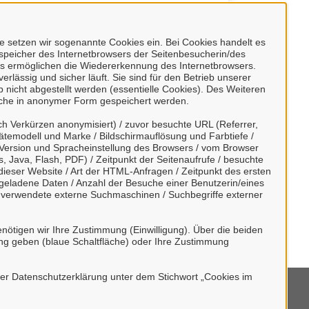
 setzen wir sogenannte Cookies ein. Bei Cookies handelt es
nspeicher des Internetbrowsers der Seitenbesucherin/des
s ermöglichen die Wiedererkennung des Internetbrowsers.
rlässig und sicher läuft. Sie sind für den Betrieb unserer
nicht abgestellt werden (essentielle Cookies). Des Weiteren
) möglich.
lche in anonymer Form gespeichert werden.
h Verkürzen anonymisiert) / zuvor besuchte URL (Referrer,
r Kenntnis genommen und willigen der
ätemodell und Marke / Bildschirmauflösung und Farbtiefe /
Version und Spracheinstellung des Browsers / vom Browser
, Java, Flash, PDF) / Zeitpunkt der Seitenaufrufe / besuchte
ieser Website / Art der HTML-Anfragen / Zeitpunkt des ersten
tergeladene Daten / Anzahl der Besuche einer Benutzerin/eines
/ verwendete externe Suchmaschinen / Suchbegriffe externer
nötigen wir Ihre Zustimmung (Einwilligung). Über die beiden
ng geben (blaue Schaltfläche) oder Ihre Zustimmung
rer Datenschutzerklärung unter dem Stichwort „Cookies im
mpressum