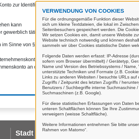
onto zur Identifizierung von Organisationen, insbesondere:
VERWENDUNG VON COOKIES
Für die ordnungsgemäße Funktion dieser Website
sich um kleine Textdateien, die lokal im Zwische
tehen kann
Seitenbesuchers gespeichert werden. Die Cookie
r gewerblich tätig sind.
Wir setzen Cookies ein, damit unsere Website zuve
Website technisch notwendig und können deshalb 
 im Sinne von § 1 Abs. 4 Verwaltungsverfahrensgesetz (VwVfG
sammeln wir über Cookies statistische Daten we
Folgende Daten werden erfasst: IP-Adresse (durc
nternehmenskonto" haben Sie die
Datenschutzbestimmungen
zu
sofern vom Browser übermittelt) / Gerätetyp, Ger
Name und Version des Betriebssystems / Name, 
hmenskonto an das Serviceportal Stadt Celle ein.
unterstützte Techniken und Formate (z.B. Cookies
Links zu anderen Websiten / besuchte URLs auf d
Zugriffs / Zeitpunkt des letzten Zugriffs / herun
Benutzers / Suchbegriffe interne Suchmaschine 
Suchmaschinen (z.B. Google).
Für diese statistischen Erfassungen von Daten be
unteren Schaltflächen können Sie Ihre Zustimmu
verweigern (weisse Schaltfläche).
Weitere Informationen entnehmen Sie bitte unse
Rahmen von Matomo“.
Stadt Celle
I