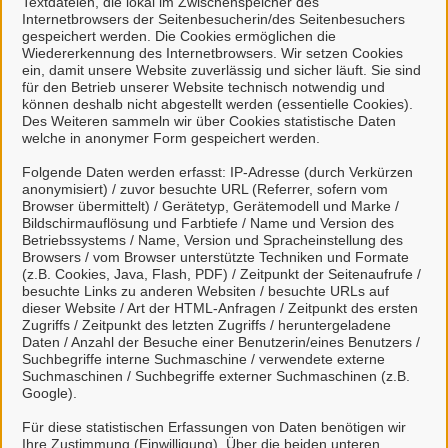
Textdateien, die lokal im Zwischenspeicher des
Internetbrowsers der Seitenbesucherin/des Seitenbesuchers
kann
gespeichert werden. Die Cookies ermöglichen die
natürliche Personen, die beruflich oder
Wiedererkennung des Internetbrowsers. Wir setzen Cookies
gewerblich tätig sind.
ein, damit unsere Website zuverlässig und sicher läuft. Sie sind
für den Betrieb unserer Website technisch notwendig und
können deshalb nicht abgestellt werden (essentielle Cookies).
Eine Nutzung ist aber auch durch Behörden im
Des Weiteren sammeln wir über Cookies statistische Daten
Sinne von § 1 Abs. 4 Verwaltungsverfahrensgesetz
welche in anonymer Form gespeichert werden.
(VwVfG) möglich.
Folgende Daten werden erfasst: IP-Adresse (durch Verkürzen
anonymisiert) / zuvor besuchte URL (Referrer, sofern vom
Mit einem Klick auf "Anmelden mit Mein
Browser übermittelt) / Gerätetyp, Gerätemodell und Marke /
Bildschirmauflösung und Farbtiefe / Name und Version des
Unternehmenskonto" haben Sie die
Betriebssystems / Name, Version und Spracheinstellung des
Datenschutzbestimmungen
zur Kenntnis
Browsers / vom Browser unterstützte Techniken und Formate
(z.B. Cookies, Java, Flash, PDF) / Zeitpunkt der Seitenaufrufe /
genommen und willigen der Übermittlung ihrer
besuchte Links zu anderen Websiten / besuchte URLs auf
Daten aus Mein Unternehmenskonto an das
dieser Website / Art der HTML-Anfragen / Zeitpunkt des ersten
Serviceportal Stadt Celle ein.
Zugriffs / Zeitpunkt des letzten Zugriffs / heruntergeladene
Daten / Anzahl der Besuche einer Benutzerin/eines Benutzers /
Suchbegriffe interne Suchmaschine / verwendete externe
Suchmaschinen / Suchbegriffe externer Suchmaschinen (z.B.
So funktioniert´s:
Google).
Für diese statistischen Erfassungen von Daten benötigen wir
Ihre Zustimmung (Einwilligung). Über die beiden unteren