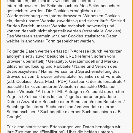
Textdateien, die lokal im Zwischenspeicher des
Internetbrowsers der Seitenbesucherin/des Seitenbesuchers
kann
gespeichert werden. Die Cookies ermöglichen die
natürliche Personen, die beruflich oder
Wiedererkennung des Internetbrowsers. Wir setzen Cookies
gewerblich tätig sind.
ein, damit unsere Website zuverlässig und sicher läuft. Sie sind
für den Betrieb unserer Website technisch notwendig und
können deshalb nicht abgestellt werden (essentielle Cookies).
Eine Nutzung ist aber auch durch Behörden im
Des Weiteren sammeln wir über Cookies statistische Daten
Sinne von § 1 Abs. 4 Verwaltungsverfahrensgesetz
welche in anonymer Form gespeichert werden.
(VwVfG) möglich.
Folgende Daten werden erfasst: IP-Adresse (durch Verkürzen
anonymisiert) / zuvor besuchte URL (Referrer, sofern vom
Mit einem Klick auf "Anmelden mit Mein
Browser übermittelt) / Gerätetyp, Gerätemodell und Marke /
Bildschirmauflösung und Farbtiefe / Name und Version des
Unternehmenskonto" haben Sie die
Betriebssystems / Name, Version und Spracheinstellung des
Datenschutzbestimmungen
zur Kenntnis
Browsers / vom Browser unterstützte Techniken und Formate
(z.B. Cookies, Java, Flash, PDF) / Zeitpunkt der Seitenaufrufe /
genommen und willigen der Übermittlung ihrer
besuchte Links zu anderen Websiten / besuchte URLs auf
Daten aus Mein Unternehmenskonto an das
dieser Website / Art der HTML-Anfragen / Zeitpunkt des ersten
Serviceportal Stadt Celle ein.
Zugriffs / Zeitpunkt des letzten Zugriffs / heruntergeladene
Daten / Anzahl der Besuche einer Benutzerin/eines Benutzers /
Suchbegriffe interne Suchmaschine / verwendete externe
Suchmaschinen / Suchbegriffe externer Suchmaschinen (z.B.
So funktioniert´s:
Google).
Für diese statistischen Erfassungen von Daten benötigen wir
Ihre Zustimmung (Einwilligung). Über die beiden unteren