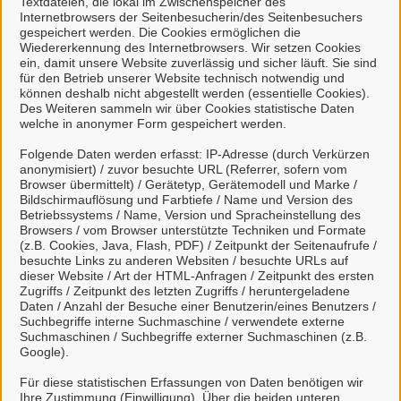
Textdateien, die lokal im Zwischenspeicher des
Internetbrowsers der Seitenbesucherin/des Seitenbesuchers
kann
gespeichert werden. Die Cookies ermöglichen die
natürliche Personen, die beruflich oder
Wiedererkennung des Internetbrowsers. Wir setzen Cookies
gewerblich tätig sind.
ein, damit unsere Website zuverlässig und sicher läuft. Sie sind
für den Betrieb unserer Website technisch notwendig und
können deshalb nicht abgestellt werden (essentielle Cookies).
Eine Nutzung ist aber auch durch Behörden im
Des Weiteren sammeln wir über Cookies statistische Daten
Sinne von § 1 Abs. 4 Verwaltungsverfahrensgesetz
welche in anonymer Form gespeichert werden.
(VwVfG) möglich.
Folgende Daten werden erfasst: IP-Adresse (durch Verkürzen
anonymisiert) / zuvor besuchte URL (Referrer, sofern vom
Mit einem Klick auf "Anmelden mit Mein
Browser übermittelt) / Gerätetyp, Gerätemodell und Marke /
Bildschirmauflösung und Farbtiefe / Name und Version des
Unternehmenskonto" haben Sie die
Betriebssystems / Name, Version und Spracheinstellung des
Datenschutzbestimmungen
zur Kenntnis
Browsers / vom Browser unterstützte Techniken und Formate
(z.B. Cookies, Java, Flash, PDF) / Zeitpunkt der Seitenaufrufe /
genommen und willigen der Übermittlung ihrer
besuchte Links zu anderen Websiten / besuchte URLs auf
Daten aus Mein Unternehmenskonto an das
dieser Website / Art der HTML-Anfragen / Zeitpunkt des ersten
Serviceportal Stadt Celle ein.
Zugriffs / Zeitpunkt des letzten Zugriffs / heruntergeladene
Daten / Anzahl der Besuche einer Benutzerin/eines Benutzers /
Suchbegriffe interne Suchmaschine / verwendete externe
Suchmaschinen / Suchbegriffe externer Suchmaschinen (z.B.
So funktioniert´s:
Google).
Für diese statistischen Erfassungen von Daten benötigen wir
Ihre Zustimmung (Einwilligung). Über die beiden unteren